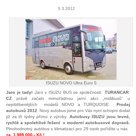
5.3.2012
ISUZU NOVO Ultra Euro 5
Jaro je tady!
Jaro v ISUZU BUS se společností
TURANCAR
CZ
právě začalo mimořádnou jarní akcí „midibusů“ u
nejoblíbenějších modelů NOVO a TURQUOISE.
Prodej
autobusů 2012
. Nový autobus jsme pro Vás nyní schopni dodat
již za tři týdny přímo z výroby.
Autobusy ISUZU jsou levné,
rychlé a spolehlivé řešení v moderní autobusové dopravě.
Plnohodnotný autobus s klimatizací pro 29 osob pořídíte u nás
za 1 989 000,- Kč !