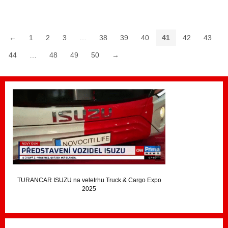
←
1
2
3
…
38
39
40
41
42
43
44
…
48
49
50
→
TURANCAR ISUZU na veletrhu Truck & Cargo Expo
2025