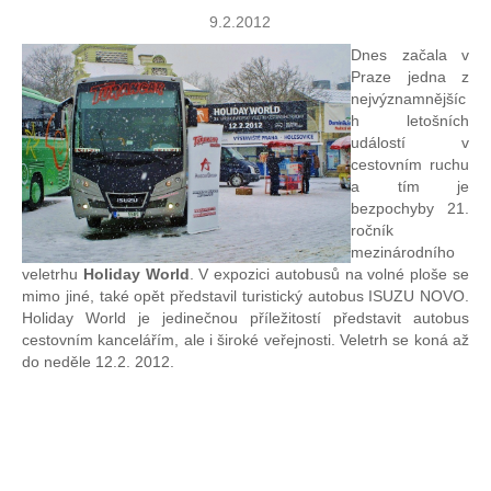
9.2.2012
Dnes začala v
Praze jedna z
nejvýznamnějšíc
h letošních
událostí v
cestovním ruchu
a tím je
bezpochyby 21.
ročník
mezinárodního
veletrhu
Holiday World
. V expozici autobusů na volné ploše se
mimo jiné, také opět představil turistický autobus ISUZU NOVO.
Holiday World je jedinečnou příležitostí představit autobus
cestovním kancelářím, ale i široké veřejnosti. Veletrh se koná až
do neděle 12.2. 2012.