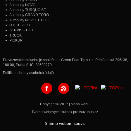
Autobusy NOVO
Autobusy TURQUOISE
Autobusy GRAND TORO
Autobusy NOVOCITI LIFE
OJETÉ VOZY
SERVIS – DÍLY
TRUCK
PICKUP
Provozovatelem webu je společnost Green Pear Tip s.r.o., Primátorská 296/ 38,
180 00, Praha 8, IČ: 28590279
Politika ochrany osobních údajů
Copyright © 2017 |
Mapa webu
Tvorba webovych stranek
pro Isuzubus.cz
S tímto webem souvisí