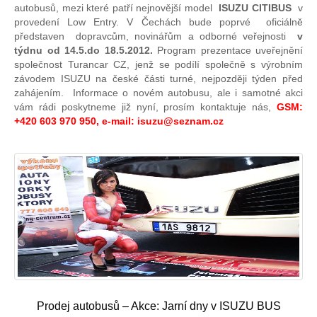
autobusů, mezi které patří nejnovější model
ISUZU CITIBUS
v
provedení Low Entry. V Čechách bude poprvé oficiálně
představen dopravcům, novinářům a odborné veřejnosti
v
týdnu od 14.5.do 18.5.2012.
Program prezentace uveřejnění
společnost Turancar CZ, jenž se podílí společně s výrobním
závodem ISUZU na české části turné, nejpozději týden před
zahájením. Informace o novém autobusu, ale i samotné akci
vám rádi poskytneme již nyní, prosím kontaktuje nás,
GSM:
+420 603 970 950, e-mail:
isuzu@seznam.cz
Prodej autobusů – Akce: Jarní dny v ISUZU BUS