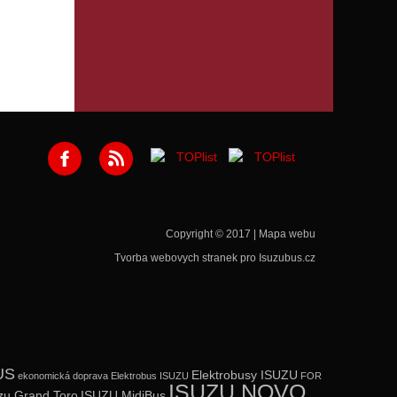
Copyright © 2017 |
Mapa webu
Tvorba webovych stranek
pro Isuzubus.cz
US
Elektrobusy ISUZU
ekonomická doprava
Elektrobus ISUZU
FOR
ISUZU NOVO
zu Grand Toro
ISUZU MidiBus