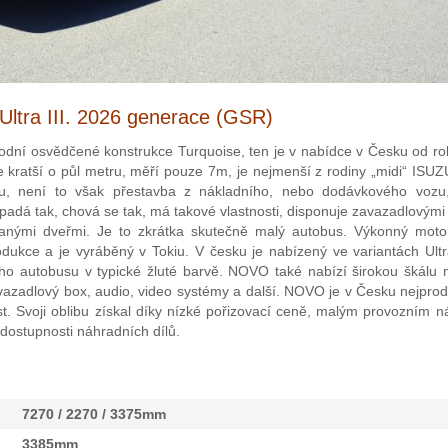
ltra III. 2026 generace (GSR)
ůvodní osvědčené konstrukce Turquoise, ten je v nabídce v Česku od r
se kratší o půl metru, měří pouze 7m, je nejmenší z rodiny „midi“ ISU
u, není to však přestavba z nákladního, nebo dodávkového vozu
padá tak, chová se tak, má takové vlastnosti, disponuje zavazadlovými
danými dveřmi. Je to zkrátka skutečně malý autobus. Výkonný mot
odukce a je vyráběný v Tokiu. V česku je nabízený ve variantách Ult
ního autobusu v typické žluté barvě. NOVO také nabízí širokou škálu
avazadlový box, audio, video systémy a další. NOVO je v Česku nejpro
t. Svoji oblibu získal díky nízké pořizovací ceně, malým provozním 
 dostupnosti náhradních dílů.
7270 / 2270 / 3375mm
3385mm