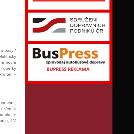
ní pásy /
lektricky
dní boční
ní opěrky
krofon +
paecher,
ní zámek
box oka +
adle, TV