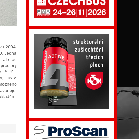
oku 2004.
ZU. Jedná
, ale od
 prostory
or ISUZU
ra, Lux a
 možného
dávanější
nákladům,