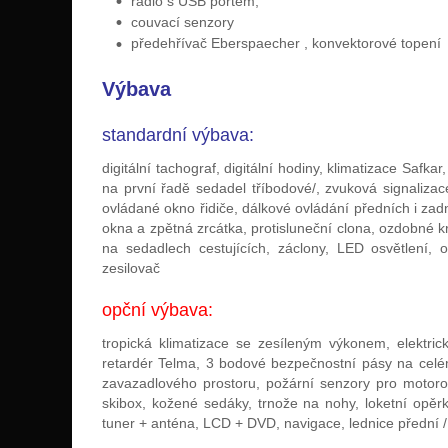
rádio s USB portem,
couvací senzory
předehřívač Eberspaecher , konvektorové topení
Výbava
standardní výbava:
digitální tachograf, digitální hodiny, klimatizace Saf
na první řadě sedadel tříbodové/, zvuková signaliza
ovládané okno řidiče, dálkové ovládání předních i zad
okna a zpětná zrcátka, protisluneční clona, ozdobné kr
na sedadlech cestujících, záclony, LED osvětlení, 
zesilovač
opční výbava:
tropická klimatizace se zesíleným výkonem, elektric
retardér Telma, 3 bodové bezpečnostní pásy na celém
zavazadlového prostoru, požární senzory pro motorov
skibox, kožené sedáky, trnože na nohy, loketní opěr
tuner + anténa, LCD + DVD, navigace, lednice přední /