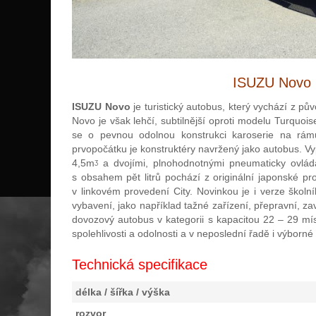
ISUZU Novo U
ISUZU Novo
je turistický autobus, který vychází z p
Novo je však lehčí, subtilnější oproti modelu Turquoi
se o pevnou odolnou konstrukci karoserie na rám
prvopočátku je konstruktéry navržený jako autobus. Vy
4,5mᶾ a dvojími, plnohodnotnými pneumaticky ovlá
s obsahem pět litrů pochází z originální japonské pr
v linkovém provedení City. Novinkou je i verze škol
vybavení, jako například tažné zařízení, přepravní, z
dovozový autobus v kategorii s kapacitou 22 – 29 mís
spolehlivosti a odolnosti a v neposlední řadě i výborné
Technická specifikace
délka / šířka / výška
rozvor