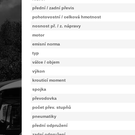
přední / zadní převis
pohotovostní / celková hmotnost
nosnost př. / z. nápravy
motor
emisní norma
typ
válce / objem
výkon
krouticí moment
spojka
převodovka
počet přev. stupňů
pneumatiky
přední odpružení
zadní odpružení