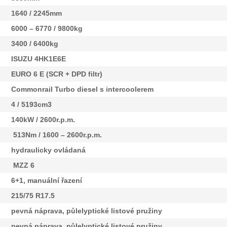
1640 / 2245mm
6000 – 6770 / 9800kg
3400 / 6400kg
ISUZU 4HK1E6E
EURO 6 E (SCR + DPD filtr)
Commonrail Turbo diesel s intercoolerem
4 / 5193cm3
140kW / 2600r.p.m.
513Nm / 1600 – 2600r.p.m.
hydraulicky ovládaná
MZZ 6
6+1, manuální řazení
215/75 R17.5
pevná náprava, půlelyptické listové pružiny
pevná náprava, půlelyptické listové pružiny