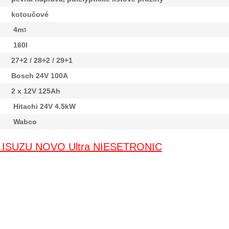
kotoučové
4mᶾ
160l
27+2 / 28+2 / 29+1
Bosch 24V 100A
2 x 12V 125Ah
Hitachi 24V 4.5kW
Wabco
 ISUZU NOVO Ultra NIESETRONIC