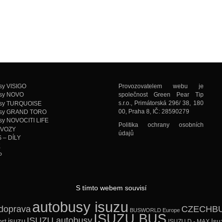
sy VISIGO
Provozovatelem webu je
společnost Green Pear Tip
sy NOVO
s.r.o., Primátorská 296/ 38, 180
usy TURQUOISE
00, Praha 8, IČ: 28590279
usy GRAND TORO
sy NOVOCITI LIFE
Politika ochrany osobních
 VOZY
údajů
 – DÍLY
K
P
S tímto webem souvisí
autobusy isuzu
doprava
CZECHB
BUSWORLD Europe
ISUZU BUS
ISUZU autobusy
isuzu
rt
Isu
ISUZU D - MAX