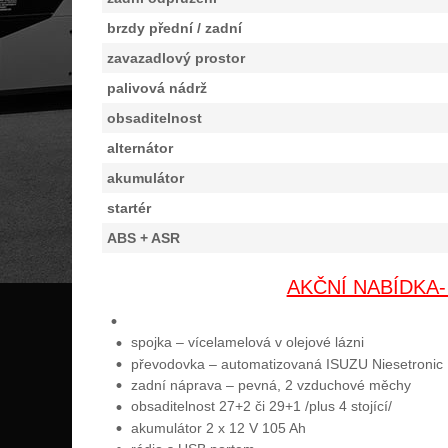
brzdy přední / zadní
zavazadlový prostor
palivová nádrž
obsaditelnost
alternátor
akumulátor
startér
ABS + ASR
AKČNÍ NABÍDKA-
spojka – vícelamelová v olejové lázni
převodovka – automatizovaná ISUZU Niesetronic
zadní náprava – pevná, 2 vzduchové měchy
obsaditelnost 27+2 či 29+1 /plus 4 stojící/
akumulátor 2 x 12 V 105 Ah