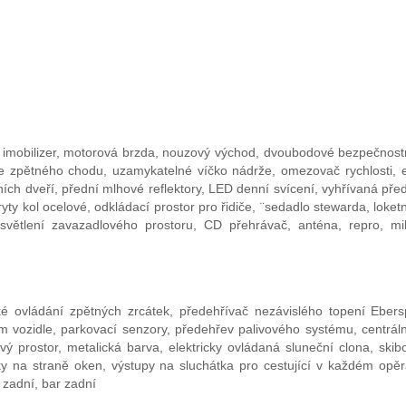
kar, imobilizer, motorová brzda, nouzový východ, dvoubodové bezpečnost
ce zpětného chodu, uzamykatelné víčko nádrže, omezovač rychlosti, e
ních dveří, přední mlhové reflektory, LED denní svícení, vyhřívaná pře
yty kol ocelové, odkládací prostor pro řidiče, ¨sedadlo stewarda, loket
osvětlení zavazadlového prostoru, CD přehrávač, anténa, repro, mi
ké ovládání zpětných zrcátek, předehřívač nezávislého topení Ebers
 vozidle, parkovací senzory, předehřev palivového systému, centrál
ý prostor, metalická barva, elektricky ovládaná sluneční clona, ski
ky na straně oken, výstupy na sluchátka pro cestující v každém opěr
 zadní, bar zadní