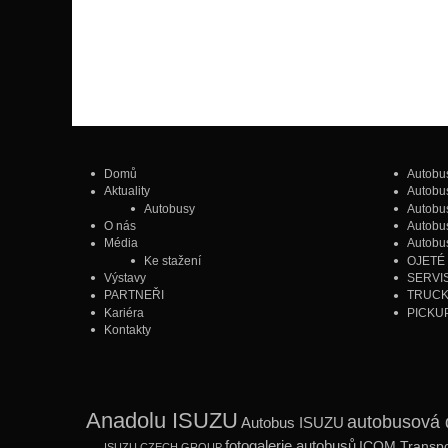
Domů
Autobu
Aktuality
Autobu
Autobusy
Autob
O nás
Autob
Média
Autobu
Ke stažení
OJETÉ
Výstavy
SERVIS
PARTNEŘI
TRUC
Kariéra
PICKU
Kontakty
Anadolu ISUZU
autobusová 
Autobus ISUZU
fotogalerie autobusů
ICOM Transpo
ISUZU CZECH GROUP