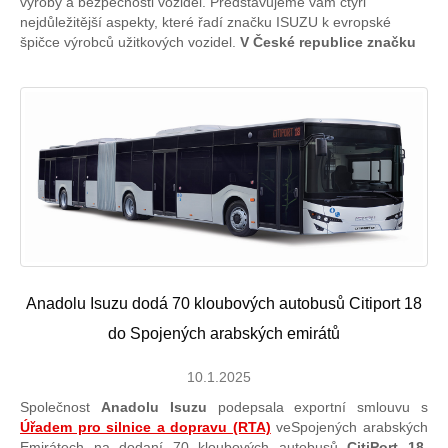
výroby a bezpečnosti vozidel. Představujeme vám čtyři
nejdůležitější aspekty, které řadí značku ISUZU k evropské
špičce výrobců užitkových vozidel.
V České republice značku
Anadolu Isuzu dodá 70 kloubových autobusů Citiport 18
do Spojených arabských emirátů
10.1.2025
Společnost
Anadolu Isuzu
podepsala exportní smlouvu s
Úřadem pro silnice a dopravu (RTA)
veSpojených arabských
Emirátech na dodaní 70 kloubových autobusů
CitiPort 18
.