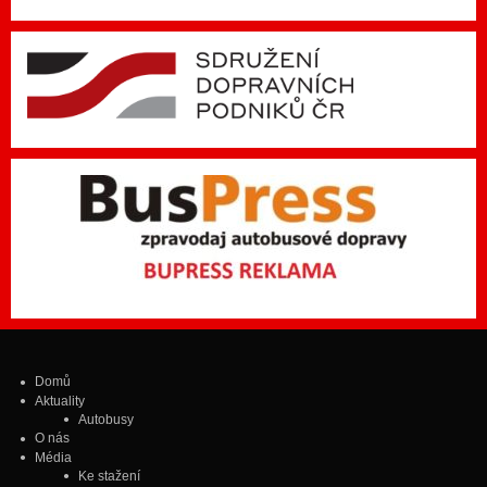
Domů
Aktuality
Autobusy
O nás
Média
Ke stažení