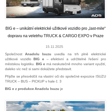
BIG e – unikátní elektrické užitkové vozidlo pro „last-mile“
dopravu na veletrhu TRUCK & CARGO EXPO v Praze
15.11.2025
Společnost
Anadolu Isuzu
uvedla na trh plně elektrické
užitkové vozidlo
BIG e
– efektivní a udržitelné řešení pro
městskou logistiku.
BIG e
má neskutečně mnoho variant využití,
daleko víc než si sami dokážete představit.
Přijďte se přesvědčit na vlastní oči do společné expozice ISUZU
TRUCK – BUS – PICKUP v hale č. 3
BIG e z produkce Anadolu Isuzu
je