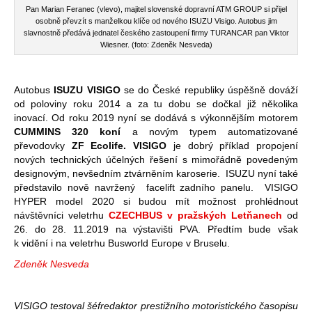
Pan Marian Feranec (vlevo), majitel slovenské dopravní ATM GROUP si přijel
osobně převzít s manželkou klíče od nového ISUZU Visigo. Autobus jim
slavnostně předává jednatel českého zastoupení firmy TURANCAR pan Viktor
Wiesner. (foto: Zdeněk Nesveda)
Autobus
ISUZU VISIGO
se do České republiky úspěšně dováží
od poloviny roku 2014 a za tu dobu se dočkal již několika
inovací. Od roku 2019 nyní se dodává s výkonnějším motorem
CUMMINS 320 koní
a novým typem automatizované
převodovky
ZF Ecolife. VISIGO
je dobrý příklad propojení
nových technických účelných řešení s mimořádně povedeným
designovým, nevšedním ztvárněním karoserie. ISUZU nyní také
představilo nově navržený facelift zadního panelu. VISIGO
HYPER model 2020 si budou mít možnost prohlédnout
návštěvníci veletrhu
CZECHBUS v pražských Letňanech
od
26. do 28. 11.2019 na výstavišti PVA. Předtím bude však
k vidění i na veletrhu Busworld Europe v Bruselu.
Zdeněk Nesveda
VISIGO testoval šéfredaktor prestižního motoristického časopisu