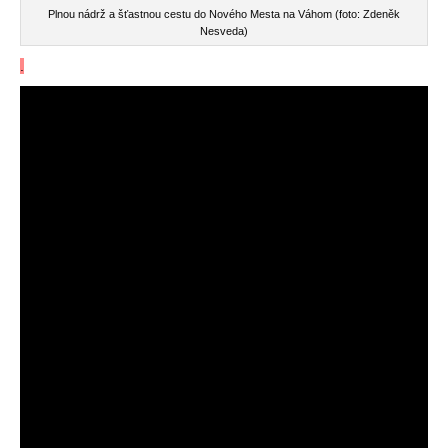
Plnou nádrž a šťastnou cestu do Nového Mesta na Váhom (foto: Zdeněk
Nesveda)
.