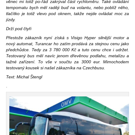
věnec mi totiž po-řád zakrýval část rychloměru. Také ovládání
tempomatu bych měl raději buď na volantu, nebo poblíž něho,
tlačítko je totiž vlevo pod oknem, takže nejde ovládat moc za
jízdy.
Drží pod čtyři
Přestože zákazník nyní získá s Visigo Hyper silnější motor a
nový automat, Turancar ho zatím prodává za stejnou cenu jako
předchůdce. Tedy za 3 780 000 Kč a tuto cenu chce i udržet.
Testovaný bus měl navíc jenom dřevěnou podlahu, metalízu a
tažné zařízení. To vše v součtu za 3000 eur. Mimochodem
testovaný kousek si našel zákazníka na Czechbusu.
Text: Michal Štengl
.