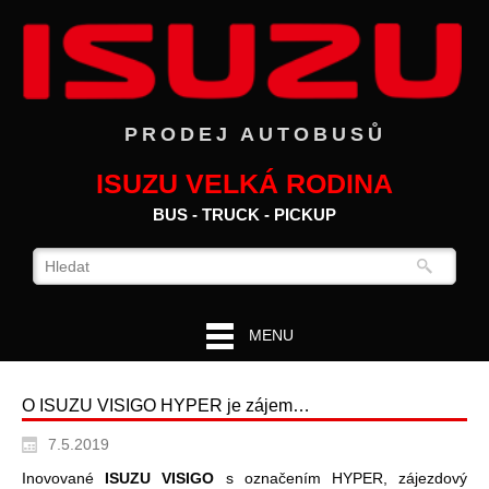
PRODEJ AUTOBUSŮ
ISUZU VELKÁ RODINA
BUS - TRUCK - PICKUP
MENU
O ISUZU VISIGO HYPER je zájem…
7.5.2019
Inovované
ISUZU VISIGO
s označením HYPER, zájezdový