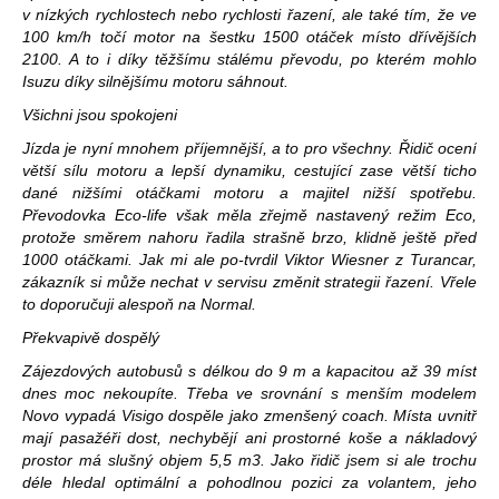
v nízkých rychlostech nebo rychlosti řazení, ale také tím, že ve
100 km/h točí motor na šestku 1500 otáček místo dřívějších
2100. A to i díky těžšímu stálému převodu, po kterém mohlo
Isuzu díky silnějšímu motoru sáhnout.
Všichni jsou spokojeni
Jízda je nyní mnohem příjemnější, a to pro všechny. Řidič ocení
větší sílu motoru a lepší dynamiku, cestující zase větší ticho
dané nižšími otáčkami motoru a majitel nižší spotřebu.
Převodovka Eco-life však měla zřejmě nastavený režim Eco,
protože směrem nahoru řadila strašně brzo, klidně ještě před
1000 otáčkami. Jak mi ale po-tvrdil Viktor Wiesner z Turancar,
zákazník si může nechat v servisu změnit strategii řazení. Vřele
to doporučuji alespoň na Normal.
Překvapivě dospělý
Zájezdových autobusů s délkou do 9 m a kapacitou až 39 míst
dnes moc nekoupíte. Třeba ve srovnání s menším modelem
Novo vypadá Visigo dospěle jako zmenšený coach. Místa uvnitř
mají pasažéři dost, nechybějí ani prostorné koše a nákladový
prostor má slušný objem 5,5 m3. Jako řidič jsem si ale trochu
déle hledal optimální a pohodlnou pozici za volantem, jeho