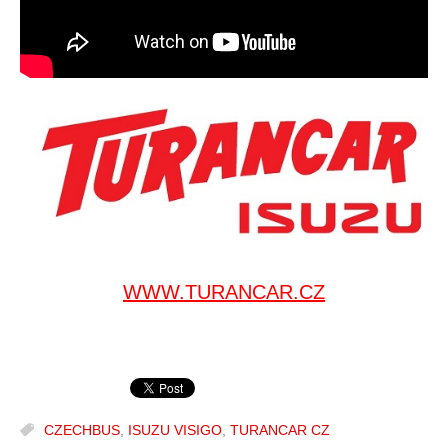
WWW.TURANCAR.CZ
CZECHBUS
,
ISUZU VISIGO
,
TURANCAR CZ