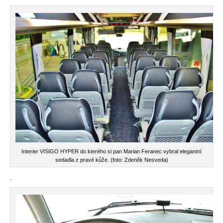
Interier VISIGO HYPER do kterého si pan Marian Feranec vybral elegantní
sedadla z pravé kůže. (foto: Zdeněk Nesveda)
.