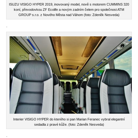
ISUZU VISIGO HYPER 2019, inovovaný model, nově s motorem CUMMINS 320
koní, převodovkou ZF Ecolife a novým zadním čelem pro společnost ATM
GROUP s.r.o. z Nového Města nad Váhom (foto: Zdeněk Nesveda)
.
Interier VISIGO HYPER do kterého si pan Marian Feranec vybral elegantní
sedadla z pravé kůže. (foto: Zdeněk Nesveda)
.