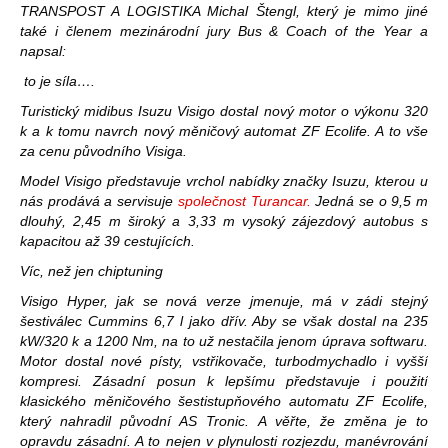
TRANSPOST A LOGISTIKA Michal Štengl, který je mimo jiné
také i členem mezinárodní jury Bus & Coach of the Year a
napsal:
to je síla….
Turistický midibus Isuzu Visigo dostal nový motor o výkonu 320
k a k tomu navrch nový měničový automat ZF Ecolife. A to vše
za cenu původního Visiga.
Model Visigo představuje vrchol nabídky značky Isuzu, kterou u
nás prodává a servisuje
společnost Turancar.
Jedná se o 9,5 m
dlouhý, 2,45 m široký a 3,33 m vysoký zájezdový autobus s
kapacitou až 39 cestujících.
Víc, než jen chiptuning
Visigo Hyper, jak se nová verze jmenuje, má v zádi stejný
šestiválec Cummins 6,7 l jako dřív. Aby se však dostal na 235
kW/320 k a 1200 Nm, na to už nestačila jenom úprava softwaru.
Motor dostal nové písty, vstřikovače, turbodmychadlo i vyšší
kompresi. Zásadní posun k lepšímu představuje i použití
klasického měničového šestistupňového automatu ZF Ecolife,
který nahradil původní AS Tronic. A věřte, že změna je to
opravdu zásadní. A to nejen v plynulosti rozjezdu, manévrování